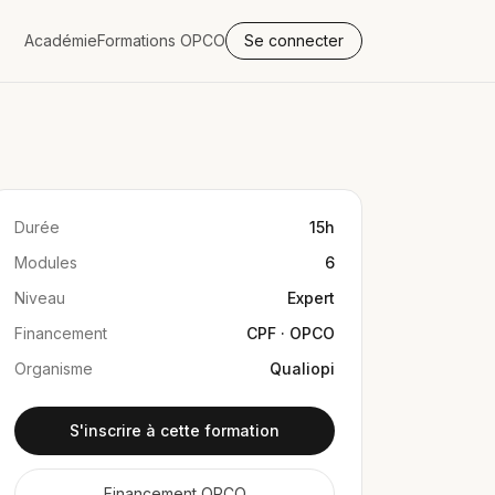
Académie
Formations OPCO
Se connecter
Durée
15h
Modules
6
Niveau
Expert
Financement
CPF · OPCO
Organisme
Qualiopi
S'inscrire à cette formation
Financement OPCO