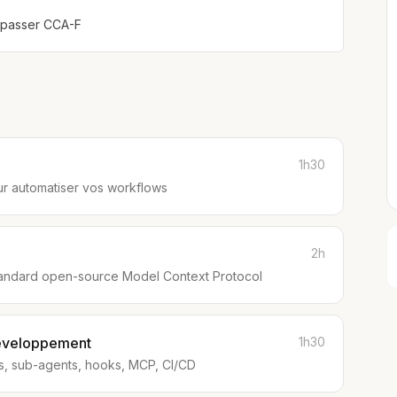
t passer CCA-F
1h30
our automatiser vos workflows
2h
tandard open-source Model Context Protocol
développement
1h30
lls, sub-agents, hooks, MCP, CI/CD