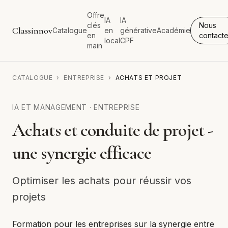
Offre
IA
IA
clés
Nous
Classinnov
Catalogue
en
générative
Académie
en
contacte
local
CPF
main
CATALOGUE
›
ENTREPRISE
›
ACHATS ET PROJET
IA ET MANAGEMENT
·
ENTREPRISE
Achats et conduite de projet -
une synergie efficace
Optimiser les achats pour réussir vos
projets
Formation pour les entreprises sur la synergie entre